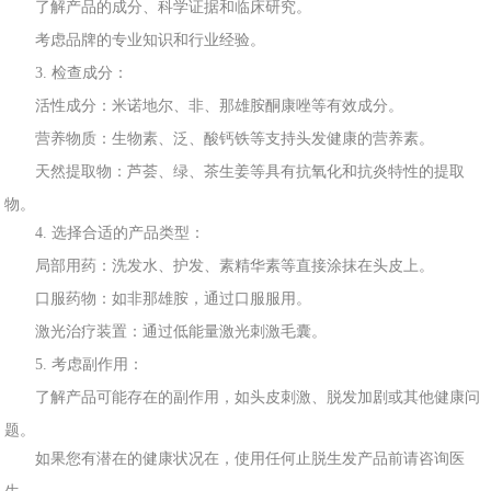
了解产品的
成分、科学证据和临床研究。
考虑品
牌的专业知识和行业经
验
。
3. 检
查成分
：
活
性
成分：米诺地尔、非、那雄胺酮
康唑等有效成分。
营养物质：生物
素
、泛、酸钙铁等支持头发健康的营养
素。
天然
提取物：芦
荟、绿、茶生姜等具有抗氧化和抗炎特性的提取
物。
4. 选择
合
适的
产品类型：
局部用药：洗发水、护发、素精华素等直接
涂抹在头
皮上。
口服药物：如非那雄胺，通过口服服用
。
激光治
疗装置：通过低能量激光刺激毛囊。
5. 考虑
副
作
用：
了解
产品可
能存在的副作用
，如头皮刺激、脱发加剧或其他健康问
题。
如果您有潜
在的健康状况在，使用任何止脱生发产品前请
咨
询医