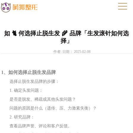
如 🐈 何选择止脱生发 🌾 品牌「生发滚针如何选
择」
作者: 日期： 2025-02-08
1、如何选
择止脱生发品牌
选择止脱生
发品牌的步骤：
1. 确定头发
问题
：
是
否是脱发
、稀疏或
其他头发问题？
问题的原因是
什么（遗传、压、力激素失衡）？
2. 研
究品
牌
：
查看品牌声
誉、评论和客户反馈。