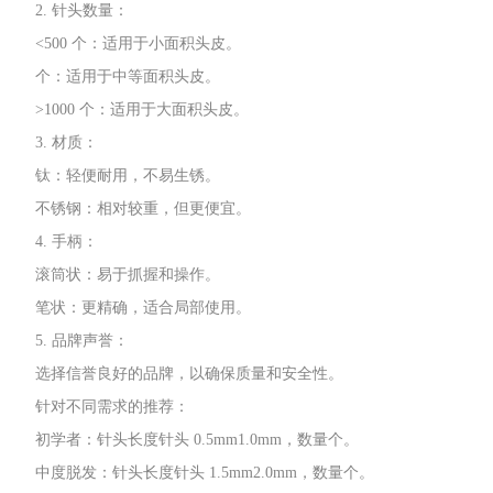
2. 针头数
量
：
<500 个：适用于小
面积
头皮
。
个
：适用于
中等面积头皮。
>1000 个：适
用
于大面积
头皮。
3. 材
质
：
钛
：轻
便耐用，不易生
锈。
不锈钢：相
对较重，但
更便宜。
4. 手
柄
：
滚
筒状：易于抓握
和操作
。
笔
状：更精
确，适合
局部使用。
5. 品牌
声誉：
选择信誉良好的
品
牌，以确保质量和安全性。
针对不同需求的推
荐：
初学者：针头长度针头 0.5mm1.0mm，数
量
个。
中
度脱发：针
头长度针头 1.5mm2.0mm，数量
个。