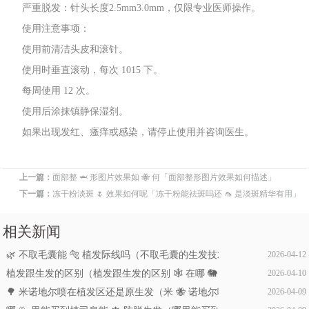
严重脱发：针头长度
2.5mm3.0mm，仅限专业医师操作。
使用注意
事项：
使
用
前清洁头皮和滚针。
使用时垂直
滚动
，每次 1015 下
。
每
周使用 12 次。
使
用后涂抹
镇静保湿剂。
如果出
现发红、瘙痒
或感染
，请停止使用并咨询医生。
上一篇：
面部整 🦈 形图片效果如 🐝 何「面部整形图片效果如何描述」
下一篇：
冻干粉淡斑 🌷 效果如何呢「冻干粉能祛斑吗还 🦟 是淡斑精华有用」
相关新闻
🌿 不取毛囊能 🐅 植发际线吗（不取毛囊的生发技术是真的吗）
2026-04-12
植发跟生发的区别（植发跟生发的区别 🕸 在哪 🐘 里）
2026-04-10
🌳 米诺地尔喷在植发区还是原生发（米 🐝 诺地尔喷在植发区还是原生
2026-04-09