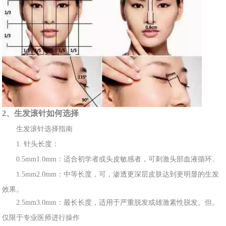
2、生发滚
针如何选择
生发滚针
选择指
南
1. 针头
长
度：
0.5mm1.0mm：适合初
学者或头皮敏感者，可刺
激头部血液循环。
1.5mm2.0mm：中等长度
，可，渗透更
深层皮肤达到更明显的生发
效果。
2.5mm3.0mm：最
长长度
，适用于严重脱发或雄激素性脱发。但。
仅限于专业医师进行操作