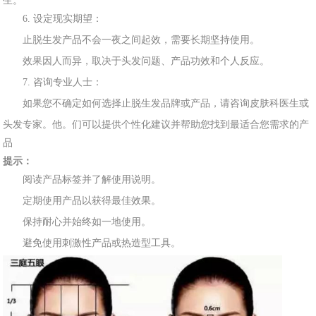
生。
6. 设定
现
实期望：
止脱生发产品不会一夜之间起效，需要长期坚持使
用。
效果
因人而异，取决于头发问题、产品功效和个人反应。
7. 咨询专业
人
士：
如果您不确定如何选择止脱生发品牌或产品，请咨询皮肤科
医生或
头发专家。他。们可以提供个性化建议并帮助您找到最适合您需求的产
品
提示：
阅读产品标签并
了解
使用说明。
定期使用产品以获得最佳效
果。
保持耐心并始终
如一
地使用。
避免使用刺激性产
品或热造型工具。