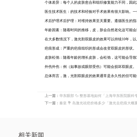
个体差异：每个人的皮肤愈合和组
织修复能力不同，因此
医生技术医生：的技术
和经验对手术效果有很大影响。一
术后护理术后护理：对维持效果至关重要。遵循医生
的指
年龄因素：随着时间的推移，皮，肤会自然老化这可
能会
在大多数情况下，激光割双眼皮的效果可以持续10年，
疤痕形成
：严重的疤痕组织的形成会改变双眼皮的形状。
皮肤松弛：随着
年龄的增长皮肤，会松弛，这可能会导致
外伤外伤：例（如事故
或眼部受伤）可能
会损坏双眼皮。
总体而言，激，光割双眼皮的
效果通常
是永久性
的但可能
上一篇：
华东眼部 🦆 整形基地如何「上海华东医院眼科
下一篇：
秦皇 💐 岛激光祛疤价格多少「激光去疤痕大概
相关新闻