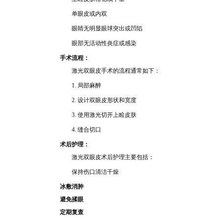
单
眼皮或
内双
眼睛
无明显眼球突出或凹陷
眼部无活动
性
炎症或感染
手术流程：
激光双眼皮手术的流程
通常如
下：
1. 局
部
麻醉
2. 设计双眼皮形状
和宽度
3. 使
用激
光切开上睑皮肤
4. 缝
合切
口
术后护理：
激光双
眼皮
术后护理
主要包括：
保持伤口清
洁干
燥
冰敷消肿
避免揉眼
定期复查