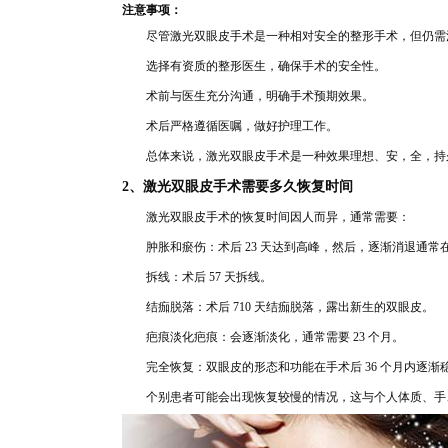
注意事项：
尽管
激光双眼皮手术是一种相对
安全的整形手术，但
仍需
选
择有资质的整形医生，确保手术的安全性。
术前与医生充
分
沟通，明确手术预期效果。
术
后严
格遵循医嘱
，做好护理工作。
总体来说，激光双眼皮手术
是一种效果理想、安，全，持
2、激光
双眼皮手术需要多
久恢复时间
激光双眼皮手术的恢复时间
因人而异，通常需要：
肿胀和瘀伤：术后 23 天达到
高峰，然后，逐渐
消退通常在
拆线：术后 57 天
拆线
。
结痂脱落：术
后 710 天结痂脱落，露出新生的双
眼皮。
疤痕淡
化疤
痕：会逐渐淡化
，通常需要 23 个月。
完全恢复：双眼皮的形态和功能在手术后 36 个月内逐渐
个别患者可能会出
现恢复较慢的情况
，这与个人体质、手