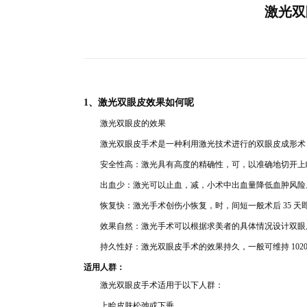
激光双
1、激
光双眼皮效果如何呢
激光
双眼皮的效果
激光双眼皮手术是一种利用激光技术进行的
双眼皮成形术
安全性高：激光具有高
度的精确
性，可，以准
确地切开上
出血少
：激光可以止血
，减，小术中出血量降低血
肿风险
恢复快：激光手术创伤小恢复，时，间短一
般术后 35 
效果自然：激光手术可以根据求美者的具体情况设计双眼
持久性好：激光双眼皮手术的效果持久，一般可维持 1020
适用人群：
激光双眼皮手
术适用于以下人群：
上
睑皮肤松弛或下垂