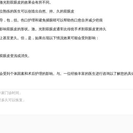
激光割双眼皮的效果会有所不同。
位熟练的医生可以创造出自然、持。久的双眼皮
导，包，括。伤口护理和避免揉眼睛可以帮助伤口愈合并减少疤痕
影响双眼皮的形状。激。光割双眼皮通常比传统手术割双眼皮更持久
以上甚至更久。但，是
，如果出现以下情况效果可
能会受到影响：
双眼
皮变浅或消失。
会受到个体因素和术后护理的影响。与。一位经验丰富的医生进行咨询以了解您的具
专家门诊时间」
要多久可以恢复」