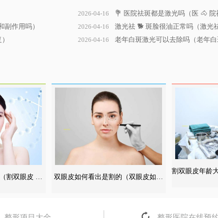
2026-04-16
💐 医院祛斑都是激光吗（医 🐴 院
响和副作用吗）
2026-04-16
激光祛 🐕 斑脸很油正常吗（激
复）
2026-04-16
老年白斑激光可以去除吗（老年白斑
割双眼皮年龄大
双眼皮如何看出是割的（双眼皮如何
（割双眼皮 🐠
皮年龄大
看出是 🐯 割的还是割的）
意思）
整形项目大全
整形医院在线预