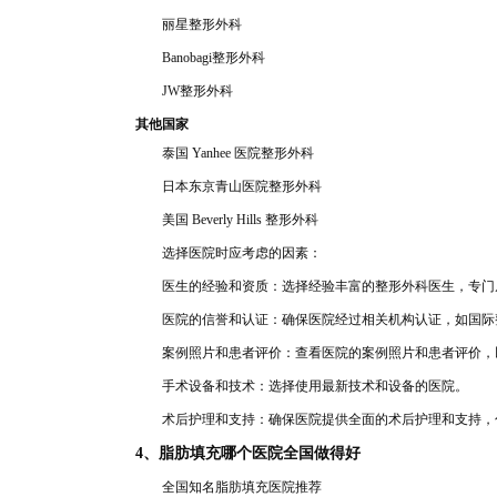
丽星整
形
外科
Banobagi整形外
科
JW整
形
外
科
其他国家
泰
国 Yanhee 医院
整
形外科
日本东京青
山医院整形外科
美国 Beverly Hills 整形
外
科
选择
医院时应考虑的因素
：
医生的经
验和资质：选择经验丰富的整形外科医生，专
门
医院的信誉和
认证：确保医院经过
相关机构认证，如国际
案例照片和患者评价：查看医院的案例照片和患者评价，
手术设备和技术：选择使用最新
技术和设备的医院。
术后护理和支持：确保
医院提供全面的术后护理和支持，
4、脂肪填充哪个医院全国做
得好
全国
知名
脂肪填充医院推
荐