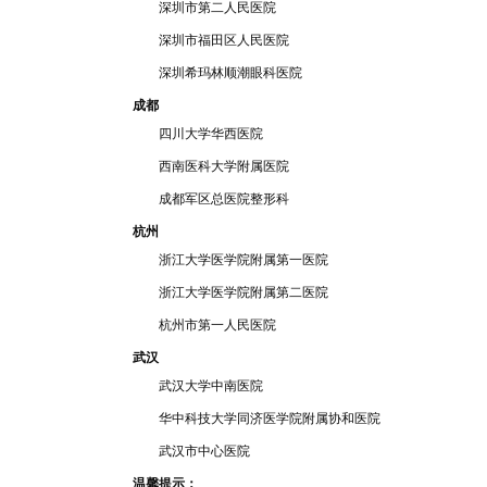
深圳
市
第二
人民医院
深圳市
福田区人民医院
深
圳希
玛林顺潮
眼科医院
成都
四川
大学华西医院
西南医科大学附
属
医院
成
都军区总
医院整形科
杭州
浙江大学医学院附属第一医
院
浙江大学医
学院附
属第二
医院
杭州
市第一人民医院
武汉
武汉大学中
南
医院
华中科技大学
同
济医学院附属
协和医院
武汉市
中心医院
温馨提示：