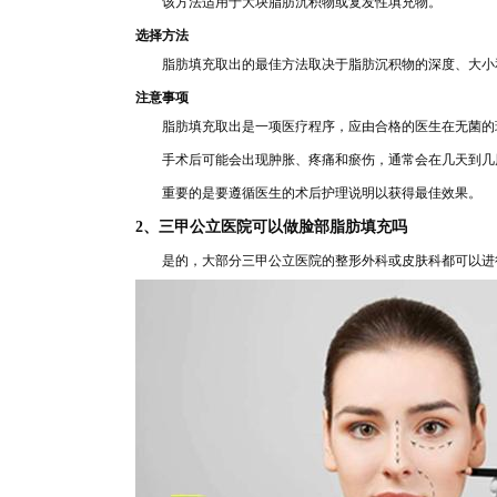
该方法适用于大
块脂肪沉积物或复
发性填充物
。
选择方法
脂肪填充取出的最
佳方法取决于脂肪沉积物的深度、大小
注意事项
脂肪填充取出是一项医疗程
序，应由合格
的医生在无菌的
手
术后可
能会出现肿胀、疼痛
和瘀伤，通常会在几天到几
重要的是要遵循医生的术后护理说明以获得
最佳
效果。
2、三
甲公立医院可以做脸部脂肪填充吗
是的，大部分
三甲公立医院的整形外科或皮肤科都可以进