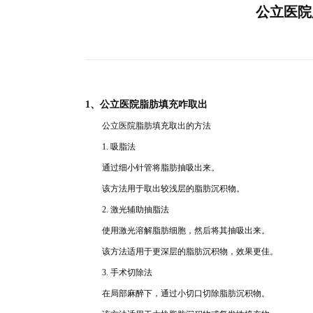
公立医院
1、公
立医院脂肪填充咋取出
公立
医院脂肪填充取出的方法
1. 吸
脂
法
通过细小针管将
脂肪抽吸出来
。
该
方法用于取出较浅层的脂肪沉
积物。
2. 激
光辅助抽脂法
使用激光溶解
脂肪细胞，然后将其抽吸出来。
该方法适用于更深层的脂肪沉积物，效果更佳
。
3. 手
术切除法
在局部麻醉下，通
过小切
口切除
脂肪沉积物。