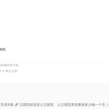
医院。
胸使胸部变大呢」
 🦄 果怎么样」
是到私 🌾 立医院好还是公立医院
公立医院美容整形多少钱一个月（公