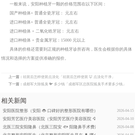
一般来说，安阳
种植牙一
颗的价格范围在以下区
间：
国产种植体
+ 普通全瓷牙冠： 元
左右
进口种植体
+ 普通全瓷
牙
冠： 元左右
进口种植体 + 二氧化锆牙冠： 元左
右
进口种植体 + 贵金属牙冠
：15000 元以
上
具体的价格还
需要到
正规的
种植牙诊所咨询，医生会根据你的具体
情况和选择的方案提供准确的报价。
上一篇：
祛斑后怎样使斑点淡化「祛斑后怎样使斑 🦊 点淡化干净」
下一篇：
成都军大除狐臭 🐦 多少钱「成都军区总医院狐臭手术要多少钱」
相关新闻
安阳医院整形（安阳 🐞 口碑好的整形医院有哪些）
2026-04-15
安阳芳艺医疗美容医院（安阳芳艺医疗美容医院 🦅 怎么样）
2026-04-10
北医三院安阳隆鼻（北医三院安 🐟 阳隆鼻手术费用）
2026-04-08
2026-04-01