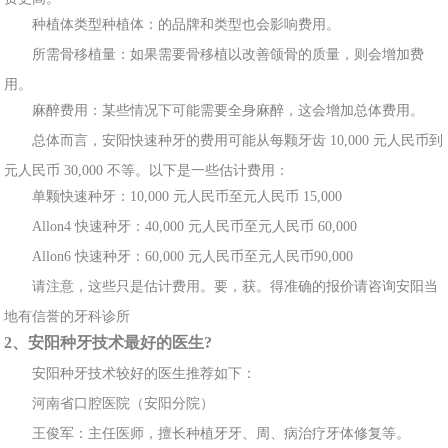
种
植体类型种植体
：的品牌和类型也
会影响费用。
所
需骨移植量：如果需要骨移植以改善颌骨的质量，则会增加费
用。
麻醉费用：某
些情况下可能需要全身麻醉，这会增加总体
费
用。
总体而言，安阳快速种牙的费
用可能从
每颗牙齿 10,000 元人民币到
元人民币 30,000 不等。以下是一些估计费用：
单颗快速种
牙：10,000 元人民
币至元人民币 15,000
Allon4 快速种
牙：40,000 元
人民币至元人民币 60,000
Allon6 快速种牙
：60,000 元人民币至
元人民币
90,000
请
注意，这些只是估计费用。要，获。得准
确的
报价请咨询安阳当
地有信誉的牙科诊所
2、安阳种牙技术最好的医
生?
安
阳种牙技术较好的医生推荐如下：
河南省口
腔医院（安阳分
院）
王俊军：主任
医师，擅长种植牙牙、周、病治疗牙体修复等。