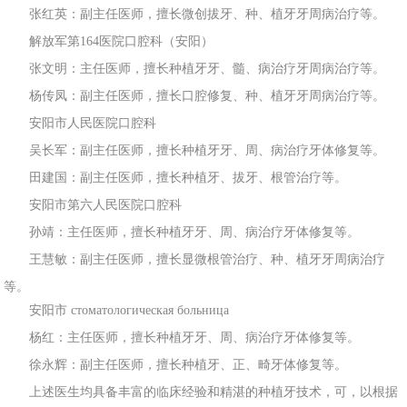
张红英
：副主任医师
，擅长微创拔
牙、种、植牙牙周病治疗等。
解放
军第164医院口
腔科
（安阳）
张文
明：主任医师，擅长种植牙牙、髓、病治
疗牙周病治
疗等。
杨传凤：副主任医
师，擅长口腔修复、种、植牙牙周病治疗
等。
安阳市
人民医院口腔科
吴长军：副主任
医师，擅长种植牙牙、周、病治疗牙体修复等。
田建国：副主任医师，擅长种植
牙、拔牙、根管
治疗等。
安阳市第
六人民
医
院口腔科
孙靖：主任医师，擅长种植牙牙、周、病治疗牙体
修复等。
王慧敏：副主任医师，擅长
显微根管治疗、种、植牙牙周病治疗
等。
安阳
市 стоматологическая больница
杨
红：主任医师，擅长种植牙牙、周、病
治疗牙体修复等。
徐永辉：副主任医师，擅长种植牙、正、畸牙体修
复等。
上述医生均具备丰富的临床经验和
精湛的种植牙技术，可，以根据