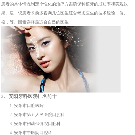
患者的具体情况制定个性化的治疗方案确
保种植牙的成功率和美观效
果。建，议患者术前多咨询几位
医生综合考虑医生的技术经验、价、
格，等。因素选择最适合自己的医生
3、安
阳牙科医院排名
前十
1. 安阳
市口
腔医院
2. 安阳市第五人民
医院口腔科
3. 安阳
市妇幼保
健
院口腔科
4. 安阳
市
中医
院口腔科