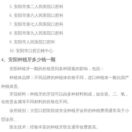
5. 安阳市第二人民医院
口腔
科
6. 安阳市第六人民医院
口腔科
7. 安阳市第
七人民医院口
腔科
8. 安阳市
第九人民医院口腔科
9. 安阳市人
民医
院
口腔科
10. 安
阳市口腔正畸中心
4、安阳
种植牙多少
钱一颗
安阳种植牙一颗的价格
受到
多种因素的影响，包括
：
种植体品牌：不同品牌的种植体价格不同，进
口种植体一般比国产
种植体贵。
牙冠材料：种植牙的牙冠可以由多种材料制成，如全瓷、二、氧，
化锆贵
金
属等不同材料的价格也不同。
诊所级别：大型口腔医院或专
业种植牙诊所的种植费
用通常高于
小
型诊所。
医生技术：经验丰富的种
植牙医生通常收费更高
。