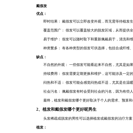
戴假发
优点：
即时结果： 戴假发可以立即改变外
观，而无需等待植发
覆盖
范围广： 假发可以
覆盖较大的脱发区域，从而提供
易于
维护： 假发可以随
时取下和重新佩戴易于，清
洗和
种类繁多： 有各种类型的假发可供选择，包括合成纤维
缺点：
不自然的外观： 一些
假发可能看起来不自然，尤其是如
持续费用： 假发需要定期更换和维护，这可能涉及一定
闷热和
不适： 假发可
能会感觉闷热或不适，尤其是在温
社会污名： 佩戴假发有时会受到社
会的污名，因为有些
最终，植发和戴假发哪个更好取决于个人的需求、预算和
2、植发和
戴假发哪
个更好呢男生
头发稀疏或
脱发的男性可以选择植发或戴假发
的治疗方案
植发：