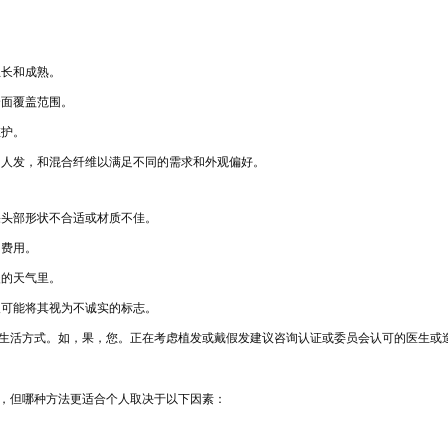
生长和成熟。
全面覆盖范围。
维护。
、人发，和混合纤维以满足不同的需
求和外观
偏好。
果头
部形状不合适或材质不佳。
的
费用。
暖的天气里
。
人可能
将其视为不诚实的标志。
生活方式。如，果，您。正在考虑植发或戴假发建议咨询认证或委员会认可的医生或
，但哪种方法更适合个人
取决于以下因素：