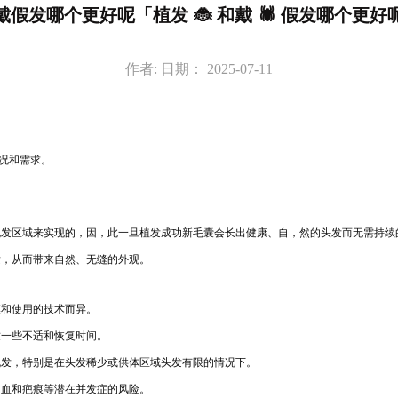
戴假发哪个更好呢「植发 🐞 和戴 🕷 假发哪个更好
作者: 日期： 2025-07-11
况和需求。
脱发区域来实现的，因，此一旦植发成功新毛囊会长出健康、自，然的头发而无需持续
发，从而带来自然、无缝的外观。
模和使用的技
术而异。
致一些不
适和恢复时间。
脱发，特
别是在
头发稀少或供体区域头发有限的情况下。
出血和
疤痕等潜在并发症的风险。