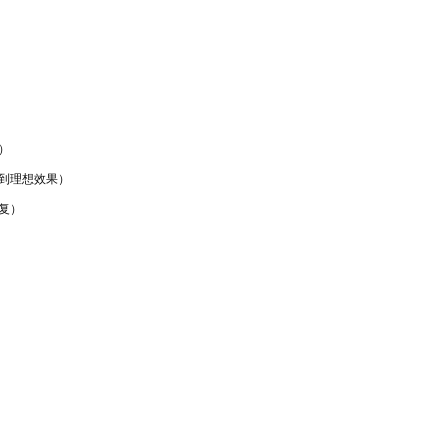
）
到
理想效果）
复）