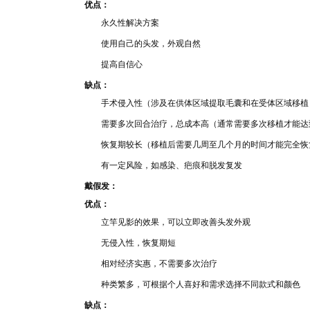
优点：
永
久性解决方案
使用自己的头
发，外观自
然
提
高自
信心
缺点：
手术侵入性
（涉及在供体区域提取毛囊和在受体区
域移植
需要多次回合治疗，总成本高（通
常需要多次移植才能达
恢复期较长（移植后需要几
周至几个月的时间才能完全恢
有一定风险，如
感染、疤痕和脱发复发
戴假发：
优点：
立竿见影的效
果，可以立
即
改善头发外观
无侵
入性，恢
复期
短
相对经济实
惠，不需要多次治疗
种类繁多，可
根据个人喜好和需求选择不同款式和颜色
缺点：