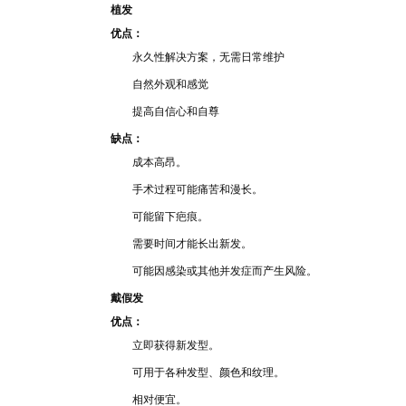
植发
优点：
永久性解决方
案，无
需日
常维护
自
然外
观和感觉
提高
自信心和自尊
缺点：
成
本高
昂
。
手术过
程可能痛苦和漫
长。
可
能
留下疤痕。
需
要时间才能长出新发。
可能因
感染或其他并发症而产生风险
。
戴假发
优点：
立
即获得新发型。
可用于各种发型、颜色
和纹理。
相
对
便宜。