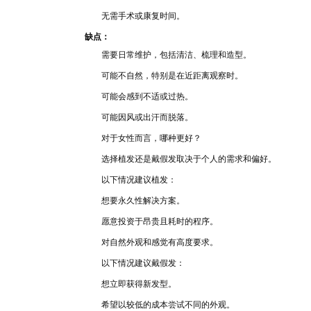
无需手术或
康
复时间
。
缺点：
需要日常维
护，包括
清洁、梳理
和造型。
可能不自然
，特别是在近距离观察
时
。
可能会感到不适或
过热
。
可能因风或出
汗而脱
落。
对于女性而言，哪种
更好
？
选
择植
发还是戴假发取决于个
人的需求和偏好。
以下情
况
建议植发：
想
要永久性
解决方案
。
愿意投资于昂贵
且耗时的程序。
对自然
外观和感觉有高度要求
。
以下情况建
议
戴假发：
想立即获得
新发
型。
希望以
较低的成本尝试不
同的外观。