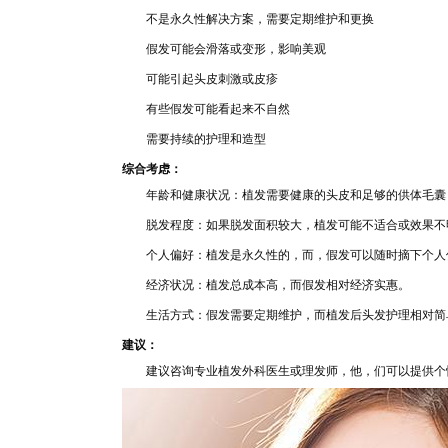
不是永久性解决
方案，需要定期维护
和更换
假发
可能会
滑落或变
形，影响美观
可能
引起头皮刺
激或皮
疹
有些假
发可能看起来不自然
需要持续的护理和造
型
综合考虑：
年龄和健康状况：植发需要健康的头皮和足够的供体毛囊
脱发程度：如
果脱发面积较大，植发可能不适合或效果不
个人偏好：植发是永久
性
的，而，假发可以随时摘下个人
经济状况：植
发总成本高，而假发相对经济实惠。
生活方式
：假发需要定期维护，而植发后头发护理相
对简
建议：
建议咨询专业植发外科医
生或理发师，他，们可以提供个