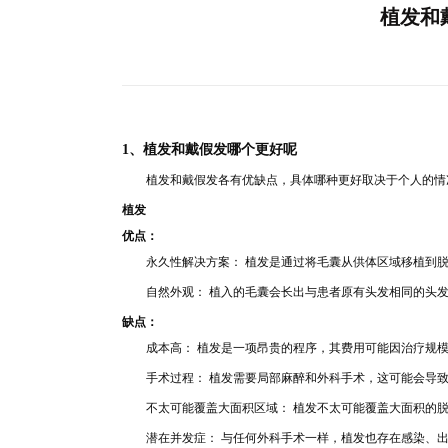
植发和
1、植发和戴假发哪
个更好呢
植发和戴假发各有优缺点，具体哪种更好取
决于个人的
情
植发
优点：
永久性解决方案： 植发
是通过
将毛囊从
供体区域移植到
自然外观： 植入的
毛囊会长出与患者
原有头发相同的头
缺点：
成本高： 植发是一项昂贵的
程序，其费用可能因
治疗规
手术过程： 植发需要局部麻醉和外科手术
，这可能会导
不太可能覆盖大面积区域
： 植发不太可能覆盖大面积的
潜在并发症： 与任何外科手术一样
，植发也存在感染、