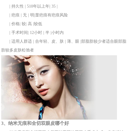
| 持久性 | 510年以
上年
| 35 |
| 疤痕 | 无 | 明
|显疤
痕
有疤痕风险
| 价
格
| 较
| 高 |较低
| 手术时间
| 12小
时 | 半 |小时内
| 适用人群适 | 合年轻、皮、肤 | 薄、眼 |部脂肪较少者适合眼部脂
肪较多皮
肤松弛者
3、纳
米无痕和全切双眼
皮哪个好