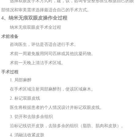
选择
双眼皮手术方式
时，建，议，咨询专业整形医生根
据自己的眼
部情况和审美需求选择最适合自己的手术方式。
4、纳
米无痕
双眼皮操作全过程
纳
米无痕双眼皮手术全过程
术前准备
咨
询医
生，评估
是否适合进行手术。
术
前一周避免服用
阿司匹林或其他抗凝药物
。
术
前一天晚上清洁手术
区域。
手术过程
1. 局部
麻醉
在手术区域注射局部麻醉剂，使该区域麻
木。
2. 标记
双
眼皮线
医生将根
据患者
的个人情况设计并标记双眼皮线。
3. 切开和去
除
多余
组织
沿标
记线切开皮肤，去
除
多余的组织（脂肪、肌肉和皮肤）。
4. 消融法收
紧皮肤