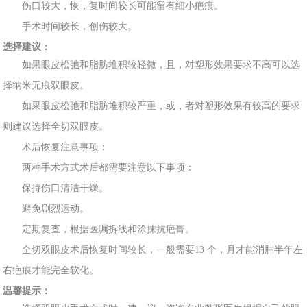
伤口较大，恢，复
时间较长可能留有细小疤痕。
手术时
间较长，创伤较大。
选择建议：
如果眼皮松弛和脂肪堆
积较轻微，且，对塑形效果要求不高可以选
择纳
米无痕双眼皮。
如果眼皮松弛和脂肪堆积较严
重，或，者对塑形效果有较高的要求
则建议选
择全切双眼皮。
术后
恢复
注意
事项：
两种手术方式术后都需要注意以下事项
：
保持伤口
清
洁
干燥。
避免剧
烈运动
。
定期复查，根据
医嘱拆
线和涂抹抗疤膏。
全切双眼皮术后恢复时间较长
，一般需要
13 个，月才能消肿半年左
右疤痕才能完全软
化。
温馨提示：