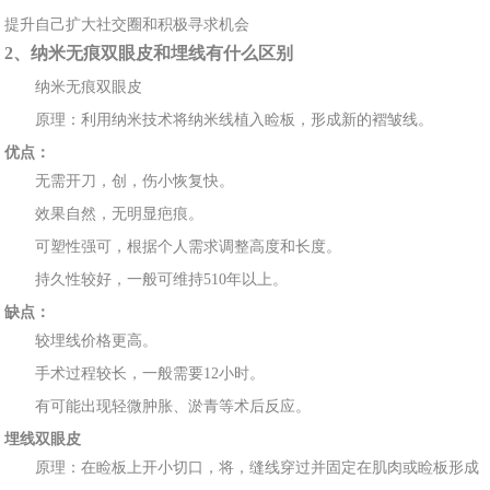
提升自己扩大社交圈和积极寻求机会
2、纳米
无痕双眼皮和埋
线有什么区别
纳米无痕双眼
皮
原理：利用纳米技术将纳
米线植入睑板，形成新的褶皱线。
优点：
无需
开刀，创，伤
小恢复
快。
效果自
然，无明显疤痕。
可
塑性强可，根据个人需
求调
整高度和长度。
持
久
性较好，一般可维持510年以上
。
缺点：
较埋线价
格
更高。
手术
过程较
长，一般需要12小时。
有可能
出现轻微肿
胀、淤青等术
后反应。
埋线双眼皮
原理：在睑板上开小切口
，将，缝线穿过并
固定在肌肉或睑板
形成