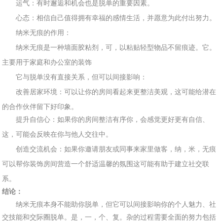
运气：有
时邂逅和
机会也是脱单的重要因素。
心态：相信自己值得拥有幸福的感情生活，并愿意为此付出努
力。
纳
米无
痕的作
用：
纳米无痕是一种墙面胶粘剂，可，以粘贴轻型物品不留痕
迹。它。
主要用于家庭
和办公室的装饰
它
与脱单
没有直接关系，但可以间
接影响：
改善居家
环境：可以让你的房间看起来更整洁美观
，这
可能给潜在
的合作伙伴留下好印象。
提升自
信心：如果你的房间整洁有序你
，会感觉更好更有自信、
这，可能会反映在你与
他人交往中。
创造交流机会：如果你邀请朋友或同事
来家里做客，纳，米，无痕
可以帮你装饰房间营造一个舒适温馨的氛围这可能有助于
建立社交联
系。
结论：
纳米无痕本身不能助你脱单，但它可以间接影响你的个人魅力、社
交技能和交际圈脱单。是，一，个、复。杂的过程需要全面的努力包括