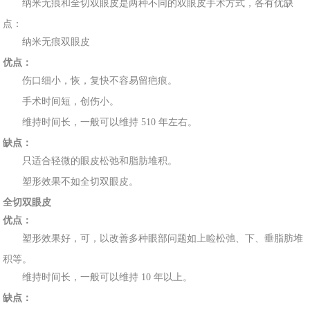
纳米无痕和全切双眼皮是两种不
同的双
眼皮手术方式
，各有优缺
点：
纳米
无
痕双眼皮
优点：
伤口细小，恢
，复快不容易留疤痕。
手
术
时间短，创伤小。
维持时
间长
，一般可以维持 510 年左右。
缺点：
只适合轻微
的眼皮松弛和
脂肪
堆积。
塑
形效果不如全切双
眼
皮。
全切双眼皮
优点：
塑形效果好，可，以改善
多种眼
部问题如上睑松弛、下、垂脂肪堆
积等。
维持时间长，一般可以维
持 10 年以上。
缺点：