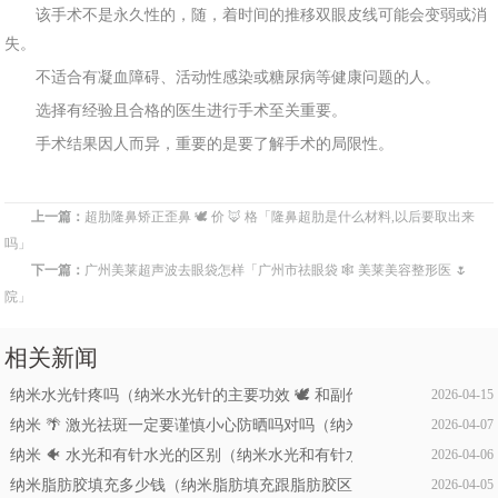
该手术不是永久性的，随，着时间的推移双眼皮线可能会变弱或消
失
。
不适合
有
凝血障碍、活动性感染或糖尿病等健康问题的人
。
选择有经
验且合格
的医生进行手术至关重要。
手术
结果因人而异，重要的是要
了
解手术的局限性。
上一篇：
超肋隆鼻矫正歪鼻 🕊 价 🦊 格「隆鼻超肋是什么材料,以后要取出来
吗」
下一篇：
广州美莱超声波去眼袋怎样「广州市祛眼袋 🕸 美莱美容整形医 🌷
院」
相关新闻
纳米水光针疼吗（纳米水光针的主要功效 🕊 和副作用）
2026-04-15
纳米 🌴 激光祛斑一定要谨慎小心防晒吗对吗（纳米激光祛斑没祛干净
2026-04-07
纳米 🐠 水光和有针水光的区别（纳米水光和有针水光的区别是什么）
2026-04-06
纳米脂肪胶填充多少钱（纳米脂肪填充跟脂肪胶区别在哪里脂肪胶确实 
2026-04-05