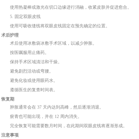
使用热凝棒或
激光在切口边
缘进行消融，收紧皮肤并促进愈合。
5. 固
定双眼皮线
使用可吸收缝线将双眼皮线固定在预
先确定的位置。
术后护理
术后使用冰敷袋冰敷手
术区域，以减少肿胀。
按医
嘱
服
用止痛药。
保持手术区域
清洁和干
燥。
避免剧烈活
动或弯腰。
避免化妆或使用
眼药水。
遵循医生的复查时
间表。
恢复期
肿胀通常会在 37 天内达到高峰，然后逐渐消
退。
瘀青
也可能出现，并在 12 周内消失。
完全恢复可能需要数月时间，在此期间双眼皮线将逐渐
形成。
注意事项