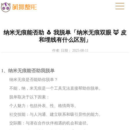
纳米无痕能否助 🐧 我脱单「纳米无痕双眼 🦊 皮
和埋线有什么区别」
作者: 日期： 2025-08-11
1、纳米无痕能否助我
脱单
纳米
无痕是否能助你脱单？
不能，纳，米无痕是一个工具无法直接帮助你脱
单。
脱单取决于
以下因素：
个人魅力：包
括外表、性、格情商等
。
社交技能：与人沟通、建
立联系和吸引异性的能力。
交际圈：与
潜在合作
伙伴相遇的机会和途径。