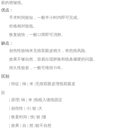
新的褶皱线。
优点：
手术
时
间较短，一般半小时内即可完成。
价格相对
较低。
恢复
较快，一般
12周即可
消肿。
缺点：
创伤性
较纳米无痕双眼皮稍大，有
疤痕风险。
效果不够自然，容易出现肿胀和线条
僵硬的问题。
持久
性较
差，一般可
维持35年。
区别
| 特征 | 纳 | 米 |无痕
双眼皮埋线
双眼皮
||||
| 原理
| 纳 | 米 |线植入缝线固定
| 创伤性 | 小
| 较 |大
| 恢
复时间 | 快
| 较 |慢
| 效果 | 自 | 然 |较不自
然