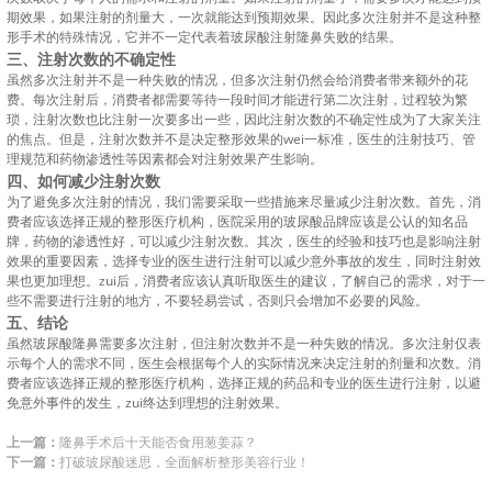
期效果，如果注射的剂量大，一次就能达到预期效果。因此多次注射并不是这种整
形手术的特殊情况，它并不一定代表着玻尿酸注射隆鼻失败的结果。
三、注射次数的不确定性
虽然多次注射并不是一种失败的情况，但多次注射仍然会给消费者带来额外的花
费。每次注射后，消费者都需要等待一段时间才能进行第二次注射，过程较为繁
琐，注射次数也比注射一次要多出一些，因此注射次数的不确定性成为了大家关注
的焦点。但是，注射次数并不是决定整形效果的wei一标准，医生的注射技巧、管
理规范和药物渗透性等因素都会对注射效果产生影响。
四、如何减少注射次数
为了避免多次注射的情况，我们需要采取一些措施来尽量减少注射次数。首先，消
费者应该选择正规的整形医疗机构，医院采用的玻尿酸品牌应该是公认的知名品
牌，药物的渗透性好，可以减少注射次数。其次，医生的经验和技巧也是影响注射
效果的重要因素，选择专业的医生进行注射可以减少意外事故的发生，同时注射效
果也更加理想。zui后，消费者应该认真听取医生的建议，了解自己的需求，对于一
些不需要进行注射的地方，不要轻易尝试，否则只会增加不必要的风险。
五、结论
虽然玻尿酸隆鼻需要多次注射，但注射次数并不是一种失败的情况。多次注射仅表
示每个人的需求不同，医生会根据每个人的实际情况来决定注射的剂量和次数。消
费者应该选择正规的整形医疗机构，选择正规的药品和专业的医生进行注射，以避
免意外事件的发生，zui终达到理想的注射效果。
上一篇：
隆鼻手术后十天能否食用葱姜蒜？
下一篇：
打破玻尿酸迷思，全面解析整形美容行业！