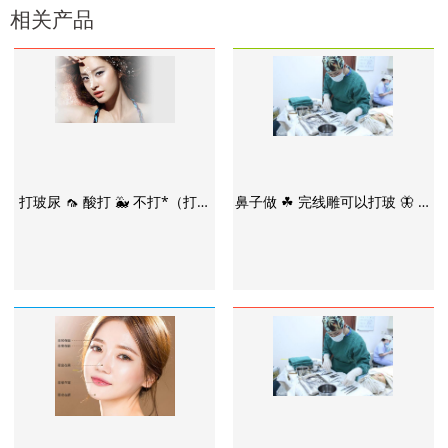
相关产品
打玻尿 🦟 酸打 🐳 不打*（打玻
鼻子做 ☘ 完线雕可以打玻 🦋 尿
尿酸打不打*怎么办）
酸吗多少钱（鼻子做完线雕可以
打玻尿酸吗多少钱一次）